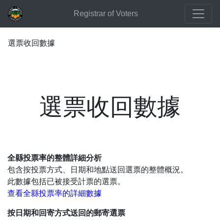
Registrar of Voters
選票收回數據
選票收回數據
全縣投票率的整體詳細分析
包含按投票方式、日期和地點送回選票的整體概況。
此數據包括已被接受計票的選票。
查看全縣投票率的詳細數據
按日期和回寄方式送回的郵寄選票