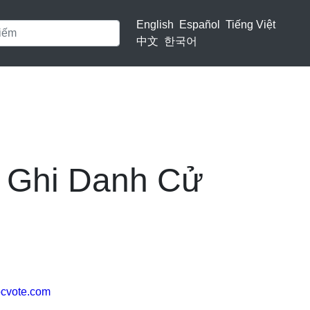
English
Español
Tiếng Việt
中文
한국어
 Ghi Danh Cử
.ocvote.com