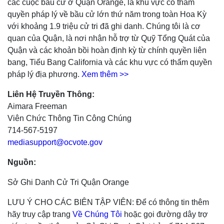
các cuộc bầu cử ở Quận Orange, là khu vực có thẩm
quyền pháp lý về bầu cử lớn thứ năm trong toàn Hoa Kỳ
với khoảng 1.9 triệu cử tri đã ghi danh. Chúng tôi là cơ
quan của Quận, là nơi nhận hỗ trợ từ Quỹ Tổng Quát của
Quận và các khoản bồi hoàn định kỳ từ chính quyền liên
bang, Tiểu Bang California và các khu vực có thẩm quyền
pháp lý địa phương.
Xem thêm >>
Liên Hệ Truyền Thông:
Aimara Freeman
Viên Chức Thông Tin Công Chúng
714-567-5197
mediasupport@ocvote.gov
Nguồn:
Sở Ghi Danh Cử Tri Quận Orange
LƯU Ý CHO CÁC BIÊN TẬP VIÊN: Để có thông tin thêm
hãy truy cập trang
Về Chúng Tôi
hoặc gọi đường dây trợ